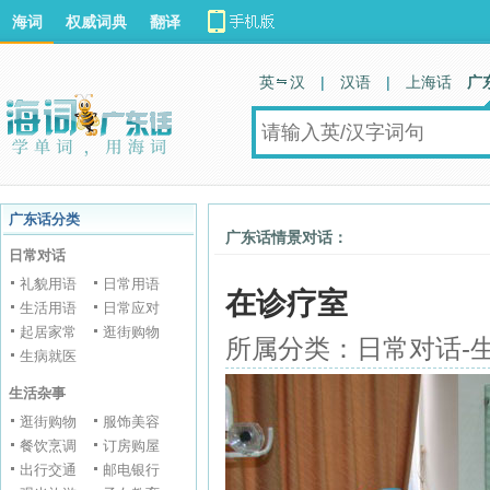
海词
权威词典
翻译
英 汉
|
汉语
|
上海话
广
广东话分类
广东话情景对话：
日常对话
礼貌用语
日常用语
在诊疗室
生活用语
日常应对
起居家常
逛街购物
所属分类：日常对话-
生病就医
生活杂事
逛街购物
服饰美容
餐饮烹调
订房购屋
出行交通
邮电银行