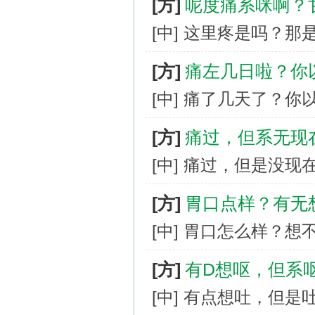
[方]
呢度痛系咪啊？
[中] 这里疼是吗？那
[方]
痛左几日啦？你
[中] 痛了几天了？
[方]
痛过，但系无现
[中] 痛过，但是没现
[方]
胃口点样？有无
[中] 胃口怎么样？想
[方]
有D想呕，但系
[中] 有点想吐，但是