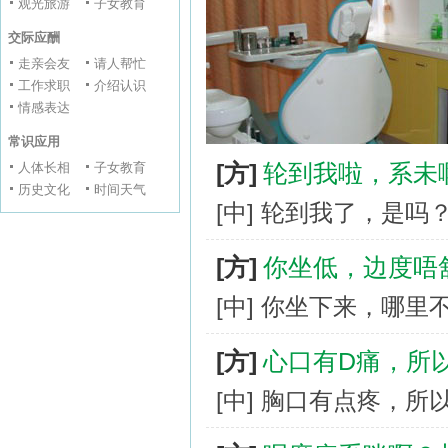
观光旅游
子女教育
交际应酬
走亲会友
请人帮忙
工作求职
介绍认识
情感表达
常识应用
[方]
轮到我啦，系未
人体长相
子女教育
历史文化
时间天气
[中] 轮到我了，是吗
[方]
你坐低，边度唔
[中] 你坐下来，哪里
[方]
心口有D痛，所
[中] 胸口有点疼，所