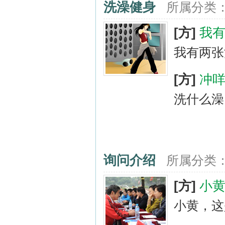
洗澡健身
所属分类
[方]
我
我有两张
[方]
冲
洗什么澡
询问介绍
所属分类
[方]
小
小黄，这