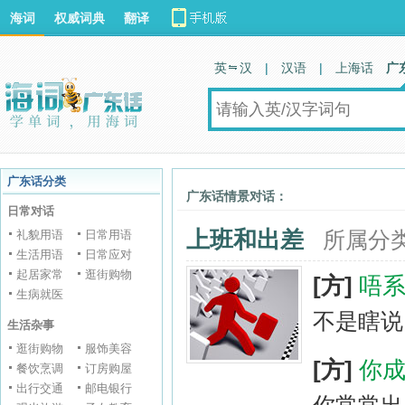
海词
权威词典
翻译
英 汉
|
汉语
|
上海话
广
广东话分类
广东话情景对话：
日常对话
上班和出差
礼貌用语
日常用语
所属分
生活用语
日常应对
起居家常
逛街购物
[方]
唔
生病就医
不是瞎说
生活杂事
逛街购物
服饰美容
[方]
你
餐饮烹调
订房购屋
出行交通
邮电银行